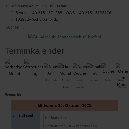
Kohlplatzweg 25, 47809 Krefeld
Schule: +49 2151 571288 | OGS: +49 2151 5133106
102982@schule.nrw.de
Mobile Menu Toggle
Terminkalender
Nach Jahr
Nach
Nach
Heute
Suche
Gehe zu
Monat
Woche
Monat
Events für
Mittwoch, 15. Oktober 2025
ohne Uhrzeit
:: .
Herbstferien
:: .
Herbstferien, OGS geschlossen