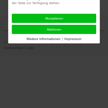
der Seite zur Verfügung stehen.
Akzeptieren
Ablehnen
Weitere Informationen
|
Impressum
© Grundschule Johansenschule Krefeld 2026 |
Impressum
|
Datenschutz
|
Login