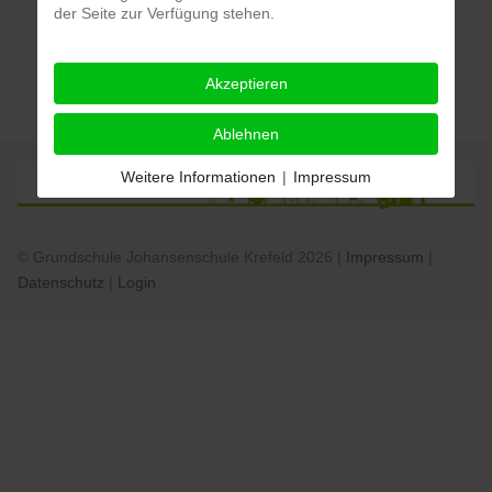
der Seite zur Verfügung stehen.
:: .
Weihnachtsferien, OGS geschlossen
Akzeptieren
Ablehnen
Weitere Informationen
|
Impressum
© Grundschule Johansenschule Krefeld 2026 |
Impressum
|
Datenschutz
|
Login