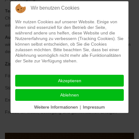
Wir benutzen Cookies
Teamarbeit:
In kleinen Gruppen entstehen einfache
Choreografien, bei denen alle Kinder mitgestalten und Ideen
Wir nutzen Cookies auf unserer Website. Einige von
einbringen können.
ihnen sind essenziell für den Betrieb der Seite,
während andere uns helfen, diese Website und die
Auftritte & Präsentationen:
Am Ende eines Halbjahres zeigen
Nutzererfahrung zu verbessern (Tracking Cookies). Sie
können selbst entscheiden, ob Sie die Cookies
wir oft, was wir gelernt haben – z. B. bei einem Schulfest oder in
zulassen möchten. Bitte beachten Sie, dass bei einer
der Turnhalle.
Ablehnung womöglich nicht mehr alle Funktionalitäten
der Seite zur Verfügung stehen.
Ziele der Cheerleader-AG
Förderung von Körpergefühl, Rhythmus und Koordination
Akzeptieren
Stärkung des Selbstvertrauens und der Ausdrucksfähigkeit
Ablehnen
Entwicklung von Teamgeist, Rücksichtnahme und Kreativität
Weitere Informationen
|
Impressum
Freude an Musik, Bewegung und gemeinsamen Erfolgen