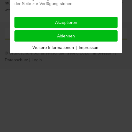
musikalischen und tänzerischen Fähigkeiten unter Beweis. Hier
der Seite zur Verfügung stehen.
werden Kleine ganz GROß.
Akzeptieren
Ablehnen
Weitere Informationen
|
Impressum
© Grundschule Johansenschule Krefeld 2026 |
Impressum
|
Datenschutz
|
Login