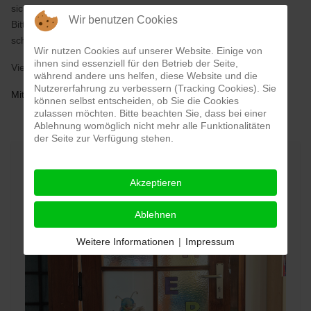
sich hier den Mitgliedsantrag herunterladen und ausdrucken.
Wir benutzen Cookies
Bitte geben Sie den ausgefüllten Antrag in der Schule ab oder
schicken ihn per Post zu.
Wir nutzen Cookies auf unserer Website. Einige von
ihnen sind essenziell für den Betrieb der Seite,
Vielen Dank für Ihre Mithilfe!
während andere uns helfen, diese Website und die
Nutzererfahrung zu verbessern (Tracking Cookies). Sie
Mitgliedsantrag
können selbst entscheiden, ob Sie die Cookies
zulassen möchten. Bitte beachten Sie, dass bei einer
Ablehnung womöglich nicht mehr alle Funktionalitäten
der Seite zur Verfügung stehen.
Akzeptieren
Ablehnen
Weitere Informationen
|
Impressum