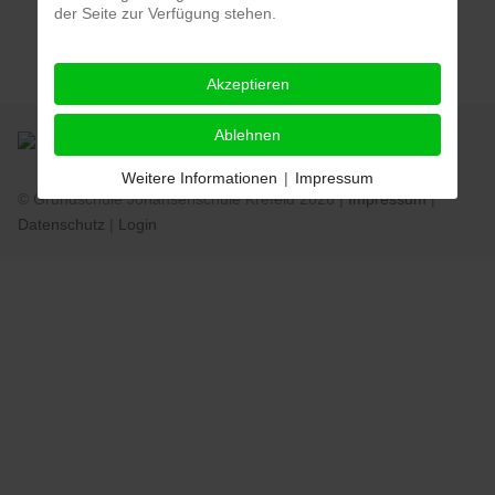
der Seite zur Verfügung stehen.
Aufrufe
: 784
Akzeptieren
Ablehnen
Weitere Informationen
|
Impressum
© Grundschule Johansenschule Krefeld 2026 |
Impressum
|
Datenschutz
|
Login