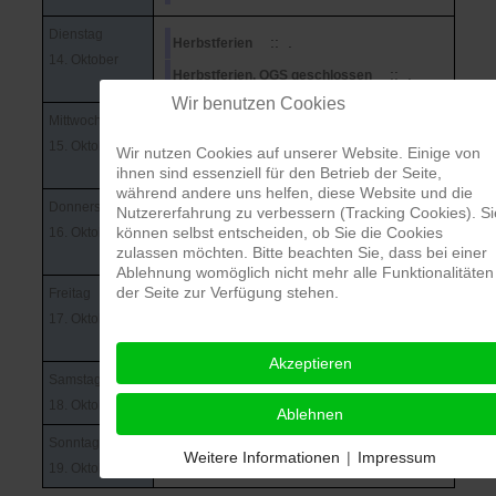
Dienstag
:: .
Herbstferien
14. Oktober
:: .
Herbstferien, OGS geschlossen
Wir benutzen Cookies
Mittwoch
:: .
Herbstferien
15. Oktober
Wir nutzen Cookies auf unserer Website. Einige von
:: .
Herbstferien, OGS geschlossen
ihnen sind essenziell für den Betrieb der Seite,
während andere uns helfen, diese Website und die
Donnerstag
Nutzererfahrung zu verbessern (Tracking Cookies). Si
:: .
Herbstferien
können selbst entscheiden, ob Sie die Cookies
16. Oktober
:: .
Herbstferien, OGS geschlossen
zulassen möchten. Bitte beachten Sie, dass bei einer
Ablehnung womöglich nicht mehr alle Funktionalitäten
der Seite zur Verfügung stehen.
Freitag
:: .
Herbstferien
17. Oktober
:: .
Herbstferien, OGS geschlossen
Akzeptieren
Samstag
:: .
Herbstferien
18. Oktober
Ablehnen
Sonntag
:: .
Herbstferien
Weitere Informationen
|
Impressum
19. Oktober