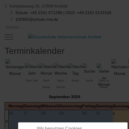
Kohlplatzweg 25, 47809 Krefeld
Schule: +49 2151 571288 | OGS: +49 2151 5133106
102982@schule.nrw.de
Mobile Menu Toggle
Terminkalender
Nach Jahr
Nach
Nach
Heute
Suche
Gehe zu
Monat
Woche
Monat
September 2024
Montag
Dienstag
Mittwoch
Donnerstag
Freitag
Samstag
Sonnta
26
27
28
29
30
31
1
35
Wir benutzen Cookies