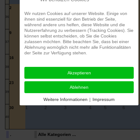
2
3
4
5
6
7
8
Wir nutzen Cookies auf unserer Website. Einige von
36
ihnen sind essenziell für den Betrieb der Seite,
während andere uns helfen, diese Website und die
Nutzererfahrung zu verbessern (Tracking Cookies). Sie
9
10
11
12
13
14
15
können selbst entscheiden, ob Sie die Cookies
zulassen möchten. Bitte beachten Sie, dass bei einer
37
Ablehnung womöglich nicht mehr alle Funktionalitäten
der Seite zur Verfügung stehen.
16
17
18
19
20
21
22
38
Akzeptieren
23
24
25
26
27
28
29
Ablehnen
39
Weitere Informationen
|
Impressum
1
2
3
4
5
6
30
40
.
Alle Kategorien ...